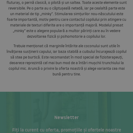
fluturaș, o pernă clasică, o pilotă și un saltea. Toate aceste elemente sunt
reversibile. Pe o parte au o căptușeală netedă, iar pe cealaltă parte este
un material de tip „minky”. Stimularea simțurilor nou-născutului este
foarte importantă, motiv pentru care contactul copilului prin atingere cu
materiale de texturi diferite are o importanță majoră. Modelul presat
„minky” este o alegere populară a multor părinți care au în vedere
dezvoltarea fizică și psihomotorie a copilului lor.
Trebuie menționat că marginile întărite ale coconului sunt utile în
învățarea susținerii capului, iar baza stabilă a cuibului încurajează copilul
să stea pe burtică. Este recomandat în mod special de fizioterapeuți,
deoarece reprezintă cel mai bun mod de a întări mușchii trunchiului la
copilul mic. Aruncă o privire la oferta noastră și alege varianta cea mai
bună pentru tine.
Newsletter
Fiți la curent cu oferta, promoțiile și ofertele noastre