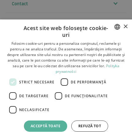
Contact
×
Termeni si conditii
Acest site web folosește cookie-
uri
Despre noi
POLISH
Folosim cookie-uri pentru a personaliza conținutul, reclamele și
Livrare
pentru a ne analiza traficul. De asemenea, împărtășim informații
BULGARIAN
despre utilizarea site-ului nostru cu partenerii noștri de publicitate și
Retururi si reclamatii
analiză, care le pot combina cu alte informații pe care le-ați furnizat
CZECH
sau pe care le-au colectat din utilizarea serviciilor lor.
Polityka
Plati
prywatności
FRENCH
Contact
STRICT NECESARE
DE PERFORMANȚĂ
SPANISH
ITALIAN
DE TARGETARE
DE FUNCŢIONALITATE
LITHUANIAN
NECLASIFICATE
GERMAN
Tutumi.pl
– Toate drepturile rezervate
ROMANIAN
e-commerce platform by:
ACCEPTĂ TOATE
REFUZĂ TOT