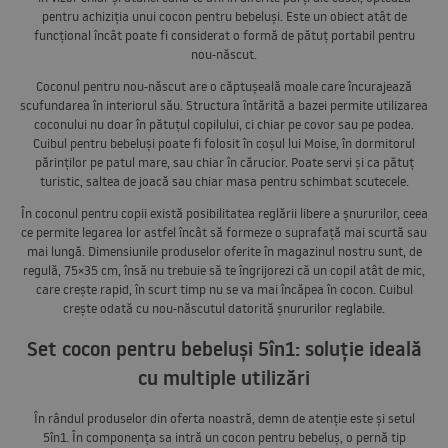
pentru achiziția unui cocon pentru bebeluși. Este un obiect atât de
funcțional încât poate fi considerat o formă de pătuț portabil pentru
nou-născut.
Coconul pentru nou-născut are o căptușeală moale care încurajează
scufundarea în interiorul său. Structura întărită a bazei permite utilizarea
coconului nu doar în pătuțul copilului, ci chiar pe covor sau pe podea.
Cuibul pentru bebeluși poate fi folosit în coșul lui Moise, în dormitorul
părinților pe patul mare, sau chiar în cărucior. Poate servi și ca pătuț
turistic, saltea de joacă sau chiar masa pentru schimbat scutecele.
În coconul pentru copii există posibilitatea reglării libere a șnururilor, ceea
ce permite legarea lor astfel încât să formeze o suprafață mai scurtă sau
mai lungă. Dimensiunile produselor oferite în magazinul nostru sunt, de
regulă, 75×35 cm, însă nu trebuie să te îngrijorezi că un copil atât de mic,
care crește rapid, în scurt timp nu se va mai încăpea în cocon. Cuibul
crește odată cu nou-născutul datorită șnururilor reglabile.
Set cocon pentru bebeluși 5în1: soluție ideală
cu multiple utilizări
În rândul produselor din oferta noastră, demn de atenție este și setul
5în1. În componența sa intră un cocon pentru bebeluș, o pernă tip