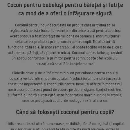
Cocon pentru bebeluși pentru băieței și fetițe
ca mod de a oferi o înfășurare sigură
Coconul pentru nou-născut este un produs care ar trebui să se
regăsească pe lista lucrurilor esențiale din orice trusă pentru bebeluș.
Acest produs a fost îndrăgit de milioane de oameni și mari mulțumiri
celui care a proiectat primul cocon pentru copii. Totul datorită
funcționalității sale. În mod remarcabil, el poate facilita viața de zi cu zi
atât pentru părinți, cât și pentru micuț. Coconul pentru bebeluș, creând
un spațiu confortabil și primitor pentru somn, poate oferi copilului
senzația că se află în brațele mamei.
Căderile chiar și de la înălțimi mici sunt periculoase pentru capul și
coloana vertebrală a nou-născutului. Producătorul nu a uitat această
chestiune importantă și coconurile pentru bebeluși oferite în magazinul
nostru sunt din acest punct de vedere pe deplin sigure. Spațiul restrâns,
cu formă alungită și rotunjită, este încadrat de margini rigide și stabile,
ceea ce protejează copilul de rostogolirea în afara sa.
Când să folosești coconul pentru copii?
Utilizarea cuibului oferă numeroase posibilități. Dacă dorești să ții copilul
în vizor chiar și atunci când te afli în diferite părți ale casei, optează