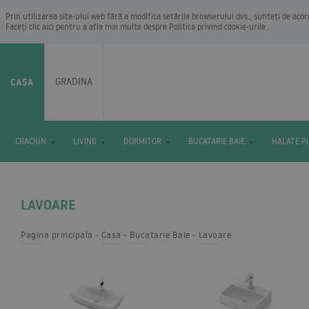
Prin utilizarea site-ului web fără a modifica setările browserului dvs., sunteți de aco
Faceți clic aici pentru a afla mai multe despre
Politica privind cookie-urile
.
CASA
GRADINA
CRACIUN
LIVING
DORMITOR
BUCATARIE BAIE
HALATE P
LAVOARE
Pagina principala
Casa
Bucatarie Baie
Lavoare