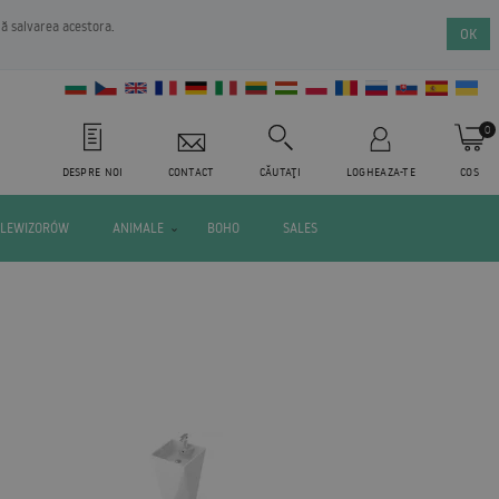
nă salvarea acestora.
OK
0
DESPRE NOI
CONTACT
CĂUTAŢI
LOGHEAZA-TE
COS
ELEWIZORÓW
ANIMALE
BOHO
SALES