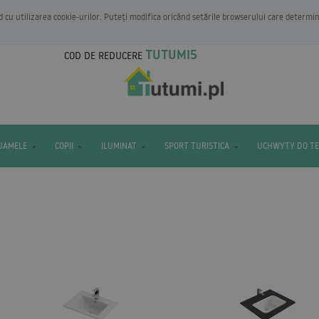
rd cu utilizarea cookie-urilor. Puteți modifica oricând setările browserului care determi
TUTUMI5
COD DE REDUCERE
IJAMELE
COPII
ILUMINAT
SPORT TURISTICA
UCHWYTY DO T