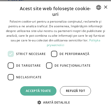
×
VÂNZARE
Acest site web folosește cookie-
HAMAC 480142B GALBEN
uri
POLISH
Folosim cookie-uri pentru a personaliza conținutul, reclamele și
pentru a ne analiza traficul. De asemenea, împărtășim informații
BULGARIAN
despre utilizarea site-ului nostru cu partenerii noștri de publicitate și
analiză, care le pot combina cu alte informații pe care le-ați furnizat
CZECH
sau pe care le-au colectat din utilizarea serviciilor lor.
Polityka
prywatności
FRENCH
STRICT NECESARE
DE PERFORMANȚĂ
SPANISH
ITALIAN
DE TARGETARE
DE FUNCŢIONALITATE
LITHUANIAN
NECLASIFICATE
GERMAN
ROMANIAN
ACCEPTĂ TOATE
REFUZĂ TOT
SLOVAK
ARATĂ DETALIILE
HUNGARIAN