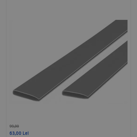
99,00
63,00
Lei