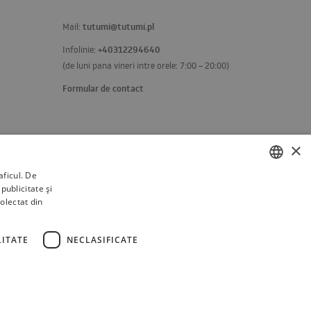
tutumi@tutumi.pl
Mail:
+40312294640
Infolinie:
(de luni pana vineri intre orele: 7:00 – 20:00)
Formular de contact
×
aficul. De
publicitate și
POLISH
colectat din
BULGARIAN
CZECH
ITATE
NECLASIFICATE
FRENCH
SPANISH
ITALIAN