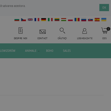
nă salvarea acestora.
OK
0
DESPRE NOI
CONTACT
CĂUTAŢI
LOGHEAZA-TE
COS
ELEWIZORÓW
ANIMALE
BOHO
SALES