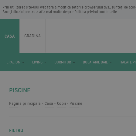
Prin utilizarea site-ului web fără a modifica setările browserului dvs., sunteți de aco
Faceți clic aici pentru a afla mai multe despre
Politica privind cookie-urile
.
CASA
GRADINA
CRACIUN
LIVING
DORMITOR
BUCATARIE BAIE
HALATE P
PISCINE
Pagina principala
Casa
Copii
Piscine
FILTRU