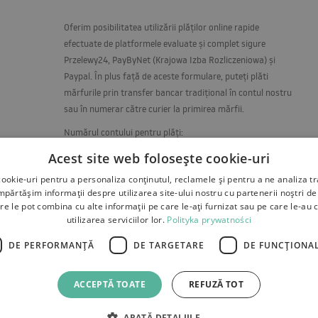
Oferim posibilitatea utilizării plăților online rapide
efectuate de platformele evaluate și complet sigure
Przelewy24, PayByNet (Krajowa Izba Rozliczeniowa) și
Paypal. În plus față de aceste formulare, puteți plăti
mărfurile prin transfer bancar tradițional în contul nostru
sau în numerar către curier la primirea mărfii.
Numărul contului pentru plăți:
RO67RNCB0093175780710001
Acest site web folosește cookie-uri
ookie-uri pentru a personaliza conținutul, reclamele și pentru a ne analiza tr
ărtășim informații despre utilizarea site-ului nostru cu partenerii noștri de 
re le pot combina cu alte informații pe care le-ați furnizat sau pe care le-au 
utilizarea serviciilor lor.
Polityka prywatności
DE PERFORMANȚĂ
DE TARGETARE
DE FUNCŢIONAL
 reclamatii
Plati
Contact
ACCEPTĂ TOATE
REFUZĂ TOT
ARATĂ DETALIILE