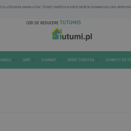
rd cu utilizarea cookie-urilor. Puteți modifica oricând setările browserului care determi
TUTUMI5
COD DE REDUCERE
IJAMELE
COPII
ILUMINAT
SPORT TURISTICA
UCHWYTY DO T