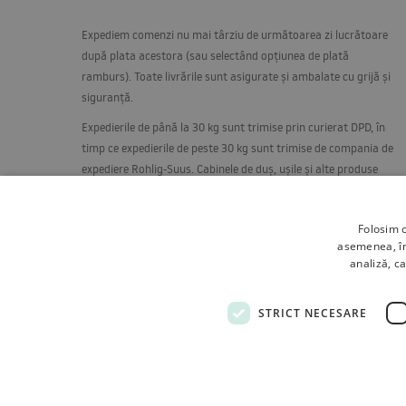
Expediem comenzi nu mai târziu de următoarea zi lucrătoare
după plata acestora (sau selectând opțiunea de plată
ramburs). Toate livrările sunt asigurate și ambalate cu grijă și
siguranță.
Expedierile de până la 30 kg sunt trimise prin curierat
DPD
, în
timp ce expedierile de peste 30 kg sunt trimise de compania de
expediere Rohlig-Suus. Cabinele de duș, ușile și alte produse
care necesită îngrijire specială sunt expediate pe paleți, în
poziție verticală, pe un raft special construit.
Folosim c
asemenea, împ
analiză, ca
STRICT NECESARE
Termeni si conditii
Despre noi
Livrare
Retururi si
Tutumi.pl
– Toate drepturile rezervate
e-commerce platform by: