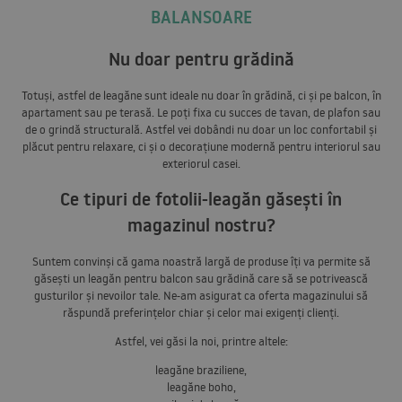
BALANSOARE
Nu doar pentru grădină
Totuși, astfel de leagăne sunt ideale nu doar în grădină, ci și pe balcon, în
apartament sau pe terasă. Le poți fixa cu succes de tavan, de plafon sau
de o grindă structurală. Astfel vei dobândi nu doar un loc confortabil și
plăcut pentru relaxare, ci și o decorațiune modernă pentru interiorul sau
exteriorul casei.
Ce tipuri de fotolii-leagăn găsești în
magazinul nostru?
Suntem convinși că gama noastră largă de produse îți va permite să
găsești un leagăn pentru balcon sau grădină care să se potrivească
gusturilor și nevoilor tale. Ne-am asigurat ca oferta magazinului să
răspundă preferințelor chiar și celor mai exigenți clienți.
Astfel, vei găsi la noi, printre altele:
leagăne braziliene,
leagăne boho,