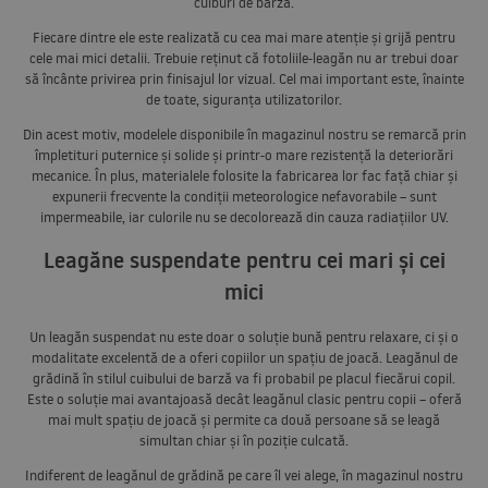
cuiburi de barză.
Fiecare dintre ele este realizată cu cea mai mare atenție și grijă pentru
cele mai mici detalii. Trebuie reținut că fotoliile-leagăn nu ar trebui doar
să încânte privirea prin finisajul lor vizual. Cel mai important este, înainte
de toate, siguranța utilizatorilor.
Din acest motiv, modelele disponibile în magazinul nostru se remarcă prin
împletituri puternice și solide și printr-o mare rezistență la deteriorări
mecanice. În plus, materialele folosite la fabricarea lor fac față chiar și
expunerii frecvente la condiții meteorologice nefavorabile – sunt
impermeabile, iar culorile nu se decolorează din cauza radiațiilor UV.
Leagăne suspendate pentru cei mari și cei
mici
Un leagăn suspendat nu este doar o soluție bună pentru relaxare, ci și o
modalitate excelentă de a oferi copiilor un spațiu de joacă. Leagănul de
grădină în stilul cuibului de barză va fi probabil pe placul fiecărui copil.
Este o soluție mai avantajoasă decât leagănul clasic pentru copii – oferă
mai mult spațiu de joacă și permite ca două persoane să se leagă
simultan chiar și în poziție culcată.
Indiferent de leagănul de grădină pe care îl vei alege, în magazinul nostru