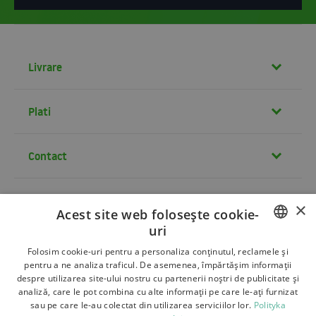
Livrare
Plati
Contact
×
Termeni si conditii
Acest site web folosește cookie-
uri
Despre noi
POLISH
Folosim cookie-uri pentru a personaliza conținutul, reclamele și
Livrare
pentru a ne analiza traficul. De asemenea, împărtășim informații
BULGARIAN
despre utilizarea site-ului nostru cu partenerii noștri de publicitate și
Retururi si reclamatii
analiză, care le pot combina cu alte informații pe care le-ați furnizat
CZECH
sau pe care le-au colectat din utilizarea serviciilor lor.
Polityka
Plati