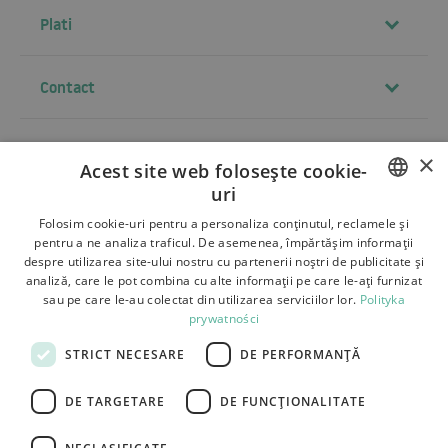
Plati
Contact
×
Termeni si conditii
Acest site web folosește cookie-
uri
Despre noi
POLISH
Folosim cookie-uri pentru a personaliza conținutul, reclamele și
Livrare
pentru a ne analiza traficul. De asemenea, împărtășim informații
BULGARIAN
despre utilizarea site-ului nostru cu partenerii noștri de publicitate și
Retururi si reclamatii
analiză, care le pot combina cu alte informații pe care le-ați furnizat
CZECH
sau pe care le-au colectat din utilizarea serviciilor lor.
Polityka
Plati
prywatności
FRENCH
Contact
STRICT NECESARE
DE PERFORMANȚĂ
SPANISH
ITALIAN
DE TARGETARE
DE FUNCŢIONALITATE
LITHUANIAN