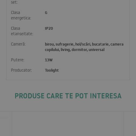
set:
Clasa
G
energetica:
Clasa
IP20
etanseitate:
Cameră:
birou, sufragerie, hol/scări, bucatarie, camera
copilului, living, dormitor, universal
Putere:
13W
Producator:
Toolight
PRODUSE CARE TE POT INTERESA