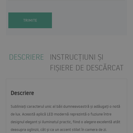
TRIMITE
DESCRIERE
INSTRUCȚIUNI ȘI
FIȘIERE DE DESCĂRCAT
Descriere
Subliniați caracterul unic al băii dumneavoastră și adăugați o notă
de lux. Această aplică
LED
modernă reprezintă o fuziune între
designul elegant și iluminatul practic, fiind o alegere excelentă atât
deasupra oglinzii, cât și ca un accent stilat în camera de zi.