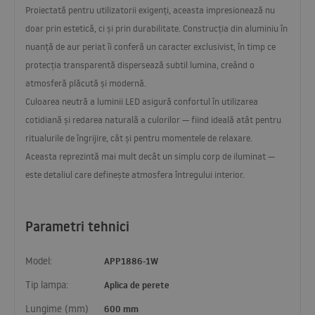
Proiectată pentru utilizatorii exigenți, aceasta impresionează nu
doar prin estetică, ci și prin durabilitate. Construcția din aluminiu în
nuanță de aur periat îi conferă un caracter exclusivist, în timp ce
protecția transparentă dispersează subtil lumina, creând o
atmosferă plăcută și modernă.
Culoarea neutră a luminii
LED
asigură confortul în utilizarea
cotidiană și redarea naturală a culorilor — fiind ideală atât pentru
ritualurile de îngrijire, cât și pentru momentele de relaxare.
Aceasta reprezintă mai mult decât un simplu corp de iluminat —
este detaliul care definește atmosfera întregului interior.
Parametri tehnici
Model:
APP1886-1W
Tip lampa:
Aplica de perete
Lungime (mm)
600 mm