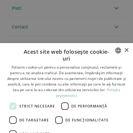
Plati
Contact
×
Termeni si conditii
Acest site web folosește cookie-
uri
Despre noi
POLISH
Folosim cookie-uri pentru a personaliza conținutul, reclamele și
Livrare
pentru a ne analiza traficul. De asemenea, împărtășim informații
BULGARIAN
despre utilizarea site-ului nostru cu partenerii noștri de publicitate și
Retururi si reclamatii
analiză, care le pot combina cu alte informații pe care le-ați furnizat
CZECH
sau pe care le-au colectat din utilizarea serviciilor lor.
Polityka
Plati
prywatności
FRENCH
Contact
STRICT NECESARE
DE PERFORMANȚĂ
SPANISH
ITALIAN
DE TARGETARE
DE FUNCŢIONALITATE
LITHUANIAN