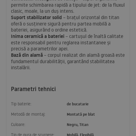
permite schimbarea rapidă a tipului de jet: de la fluxul
clasic, moale, la un duș intens.
Suport stabilizator solid
– brațul orizontal din titan
oferă o susținere sigură pentru partea mobilă a
bateriei, asigurând o ordine estetică.
Inima ceramică a bateriei
– cartușul de înaltă calitate
este responsabil pentru reglarea instantanee și
precisă a parametrilor apei.
Bază din alamă
– corpul realizat din alamă groasă este
fundamentul durabilității, garantând stabilitatea
instalării.
Parametri tehnici
Tip baterie:
de bucatarie
Metodă de montaj:
Montată pe blat
Culoare:
Negru, Titan
Tip de gura de scurgere:
Mobilă, Flexibilă