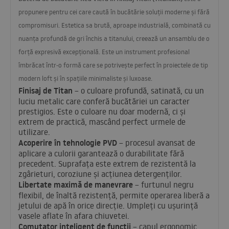
propunere pentru cei care caută în bucătărie soluții moderne și fără
compromisuri. Estetica sa brută, aproape industrială, combinată cu
nuanța profundă de gri închis a titanului, creează un ansamblu de o
forță expresivă excepțională. Este un instrument profesional
îmbrăcat într-o formă care se potrivește perfect în proiectele de tip
modern loft și în spațiile minimaliste și luxoase.
Finisaj de Titan
– o culoare profundă, satinată, cu un
luciu metalic care conferă bucătăriei un caracter
prestigios. Este o culoare nu doar modernă, ci și
extrem de practică, mascând perfect urmele de
utilizare.
Acoperire în tehnologie
PVD
– procesul avansat de
aplicare a culorii garantează o durabilitate fără
precedent. Suprafața este extrem de rezistentă la
zgârieturi, coroziune și acțiunea detergenților.
Libertate maximă de manevrare
– furtunul negru
flexibil, de înaltă rezistență, permite operarea liberă a
jetului de apă în orice direcție. Umpleți cu ușurință
vasele aflate în afara chiuvetei.
Comutator inteligent de funcții
– capul ergonomic