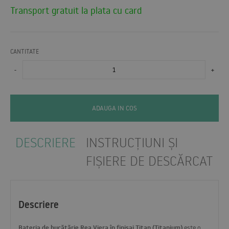
Transport gratuit la plata cu card
CANTITATE
-
+
ADAUGA IN COS
DESCRIERE
INSTRUCȚIUNI ȘI
FIȘIERE DE DESCĂRCAT
Descriere
Bateria de bucătărie Rea Viera în finisaj Titan (Titanium)
este o