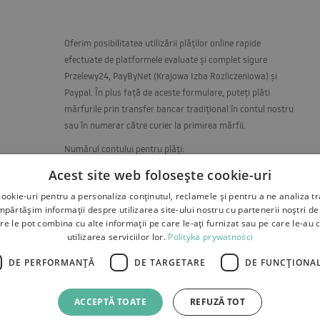
Oferim posibilitatea utilizării plăților online rapide
efectuate de platformele evaluate și complet sigure
Przelewy24, PayByNet (Krajowa Izba Rozliczeniowa) și
Paypal. În plus față de aceste formulare, puteți plăti
mărfurile prin transfer bancar tradițional în contul nostru
sau în numerar către curier la primirea mărfii.
Numărul contului pentru plăți:
RO67RNCB0093175780710001
Acest site web folosește cookie-uri
ookie-uri pentru a personaliza conținutul, reclamele și pentru a ne analiza tr
ărtășim informații despre utilizarea site-ului nostru cu partenerii noștri de 
re le pot combina cu alte informații pe care le-ați furnizat sau pe care le-au 
utilizarea serviciilor lor.
Polityka prywatności
DE PERFORMANȚĂ
DE TARGETARE
DE FUNCŢIONAL
 reclamatii
Plati
Contact
ACCEPTĂ TOATE
REFUZĂ TOT