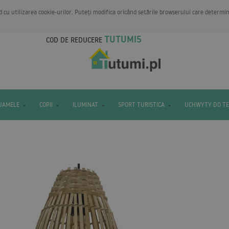
rd cu utilizarea cookie-urilor. Puteți modifica oricând setările browserului care determi
TUTUMI5
COD DE REDUCERE
IJAMELE
COPII
ILUMINAT
SPORT TURISTICA
UCHWYTY DO T