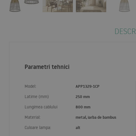
DESCR
Parametri tehnici
Model:
APP1329-1CP
Latime (mm)
250 mm
Lungimea cablului
800 mm
Material:
metal, iarba de bambus
Culoare lampa:
alt