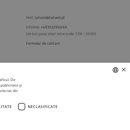
tutumi@tutumi.pl
Mail:
+40312294640
Infolinie:
(de luni pana vineri intre orele: 7:00 – 20:00)
Formular de contact
×
aficul. De
publicitate și
POLISH
colectat din
BULGARIAN
CZECH
ITATE
NECLASIFICATE
FRENCH
SPANISH