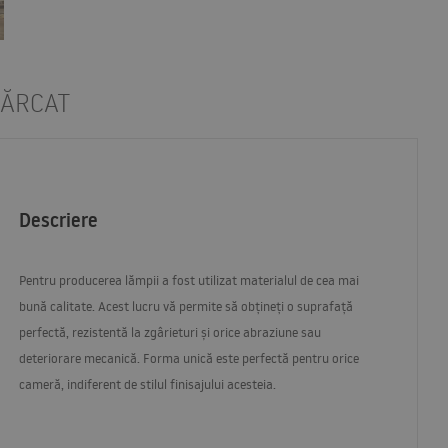
CĂRCAT
Descriere
Pentru producerea lămpii a fost utilizat materialul de cea mai
bună calitate. Acest lucru vă permite să obțineți o suprafață
perfectă, rezistentă la zgârieturi și orice abraziune sau
deteriorare mecanică. Forma unică este perfectă pentru orice
cameră, indiferent de stilul finisajului acesteia.