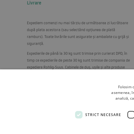
Livrare
Expediem comenzi nu mai târziu de următoarea zi lucrătoare
după plata acestora (sau selectând opțiunea de plată
ramburs). Toate livrările sunt asigurate și ambalate cu grijă și
siguranță.
Expedierile de până la 30 kg sunt trimise prin curierat
DPD
, în
timp ce expedierile de peste 30 kg sunt trimise de compania de
expediere Rohlig-Suus. Cabinele de duș, ușile și alte produse
care necesită îngrijire specială sunt expediate pe paleți, în
poziție verticală, pe un raft special construit.
Folosim c
asemenea, împ
analiză, ca
STRICT NECESARE
Termeni si conditii
Despre noi
Livrare
Retururi si