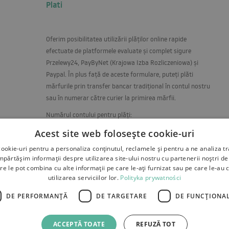
Plati
Oferim posibilitatea utilizării plăților online rapide
efectuate de platformele evaluate și complet sigure
Przelewy24, PayByNet (Krajowa Izba Rozliczeniowa) și
Paypal. În plus față de aceste formulare, puteți plăti
mărfurile prin transfer bancar tradițional în contul nostru
sau în numerar către curier la primirea mărfii.
Numărul contului pentru plăți:
RO67RNCB0093175780710001
Acest site web folosește cookie-uri
ookie-uri pentru a personaliza conținutul, reclamele și pentru a ne analiza tr
ărtășim informații despre utilizarea site-ului nostru cu partenerii noștri de 
re le pot combina cu alte informații pe care le-ați furnizat sau pe care le-au 
utilizarea serviciilor lor.
Polityka prywatności
DE PERFORMANȚĂ
DE TARGETARE
DE FUNCŢIONAL
 reclamatii
Plati
Contact
ACCEPTĂ TOATE
REFUZĂ TOT