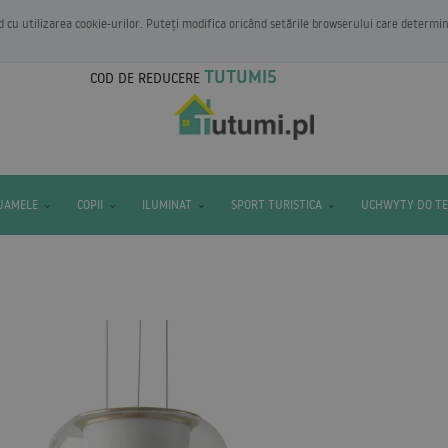
rd cu utilizarea cookie-urilor. Puteți modifica oricând setările browserului care determi
TUTUMI5
COD DE REDUCERE
IJAMELE
COPII
ILUMINAT
SPORT TURISTICA
UCHWYTY DO T