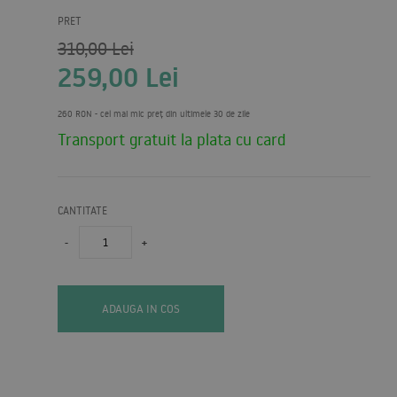
PRET
310,00
Lei
259,00
Lei
260 RON
- cel mai mic preț din ultimele 30 de zile
Transport gratuit la plata cu card
CANTITATE
-
+
ADAUGA IN COS