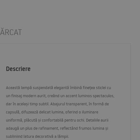
CĂRCAT
Descriere
Această lampă suspendată elegantă îmbină finețea sticlei cu
un finisaj modern aurit, creând un accent luminos spectaculos,
dar în același timp subtil. Abajurul transparent, în formă de
capsulă, difuzează delicat lumina, oferind o iluminare
uniformă, plăcută și confortabilă pentru ochi. Detaliile aurii
adaugă un plus de rafinament, reflectând frumos lumina și
subliniind latura decorativă a lămpii.