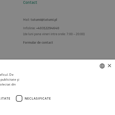
Contact
tutumi@tutumi.pl
Mail:
+40312294640
Infolinie:
(de luni pana vineri intre orele: 7:00 – 20:00)
Formular de contact
×
aficul. De
publicitate și
POLISH
colectat din
BULGARIAN
CZECH
ITATE
NECLASIFICATE
FRENCH
SPANISH