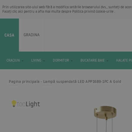
Prin utilizarea site-ului web fără a modifica setările browserului dvs., sunteți de aco
Faceți clic aici pentru a afla mai multe despre
Politica privind cookie-urile
.
CASA
GRADINA
CRACIUN
LIVING
DORMITOR
BUCATARIE BAIE
HALATE P
Pagina principala
Lampă suspendată LED APP1689-1PC A Gold