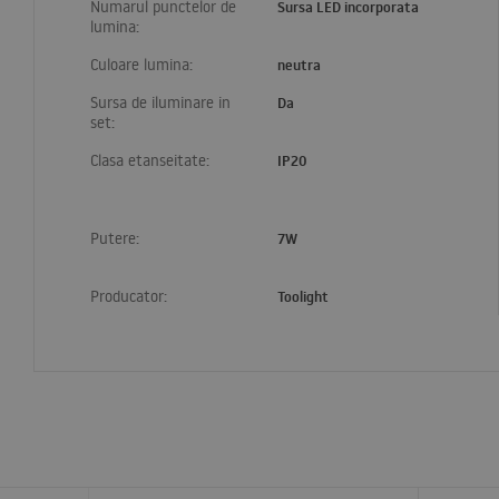
Numarul punctelor de
Sursa LED incorporata
lumina:
Culoare lumina:
neutra
Sursa de iluminare in
Da
set:
Clasa etanseitate:
IP20
Putere:
7W
Producator:
Toolight