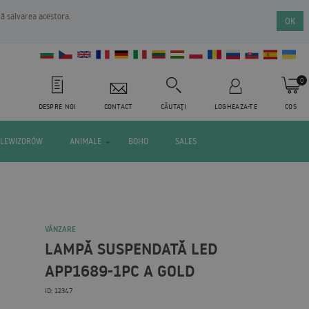
nă salvarea acestora.
OK
0
DESPRE NOI
CONTACT
CĂUTAŢI
LOGHEAZA-TE
COS
ELEWIZORÓW
ANIMALE
BOHO
SALES
VÂNZARE
LAMPĂ SUSPENDATĂ LED
APP1689-1PC A GOLD
ID: 12347