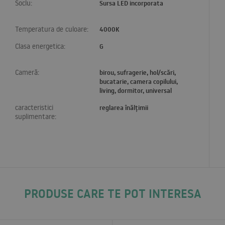
Soclu:
Sursa LED incorporata
Temperatura de culoare:
4000K
Clasa energetica:
G
Cameră:
birou, sufragerie, hol/scări,
bucatarie, camera copilului,
living, dormitor, universal
caracteristici
reglarea înălțimii
suplimentare:
PRODUSE CARE TE POT INTERESA