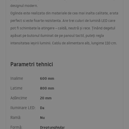
designul modern.
Oglinda este realizata din materiale de cea mai inalta calitate, arata
perfect si este foarte rezistenta. Are trei culori de lumină
LED
care
pot fi schimbate la atingere – caldă, neutră și rece. Ținând degetul
apăsat pe butonul iluminat de pe panoul tactil, puteți regla
intensitatea ieșirii luminii. Cablu de alimentare alb, lungime 110 cm.
Parametri tehnici
Inalime
600 mm
Latime
800 mm
Adâncime
20 mm
Iluminare LED:
Da
Ramă:
Nu
Formă:
Dreptunghiular