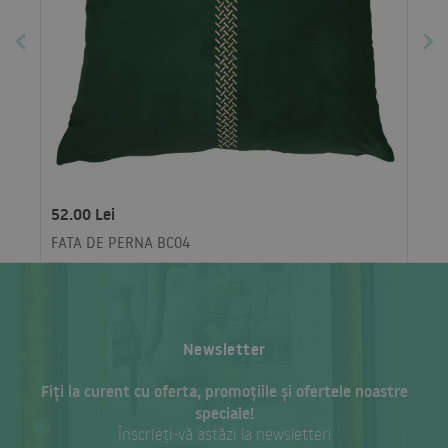
52.00 Lei
FATA DE PERNA BC04
Newsletter
Fiți la curent cu oferta, promoțiile și ofertele noastre
speciale!
Înscrieți-vă astăzi la newsletter!