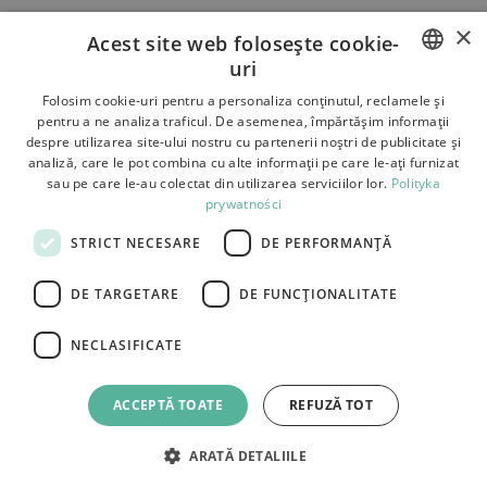
×
Termeni si conditii
Acest site web folosește cookie-
uri
Despre noi
POLISH
Folosim cookie-uri pentru a personaliza conținutul, reclamele și
Livrare
pentru a ne analiza traficul. De asemenea, împărtășim informații
BULGARIAN
despre utilizarea site-ului nostru cu partenerii noștri de publicitate și
Retururi si reclamatii
analiză, care le pot combina cu alte informații pe care le-ați furnizat
CZECH
sau pe care le-au colectat din utilizarea serviciilor lor.
Polityka
Plati
prywatności
FRENCH
Contact
STRICT NECESARE
DE PERFORMANȚĂ
SPANISH
ITALIAN
DE TARGETARE
DE FUNCŢIONALITATE
LITHUANIAN
NECLASIFICATE
GERMAN
Tutumi.pl
– Toate drepturile rezervate
ROMANIAN
e-commerce platform by:
ACCEPTĂ TOATE
REFUZĂ TOT
SLOVAK
ARATĂ DETALIILE
HUNGARIAN