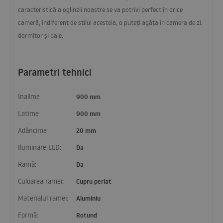
caracteristică a oglinzii noastre se va potrivi perfect în orice
cameră, indiferent de stilul acesteia, o puteți agăța în camera de zi,
dormitor și baie.
Parametri tehnici
Inalime
900 mm
Latime
900 mm
Adâncime
20 mm
Iluminare LED:
Da
Ramă:
Da
Culoarea ramei:
Cupru periat
Materialul ramei:
Aluminiu
Formă:
Rotund