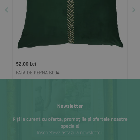
52.00 Lei
FATA DE PERNA BC04
Newsletter
Fiți la curent cu oferta, promoțiile și ofertele noastre
speciale!
Înscrieți-vă astăzi la newsletter!