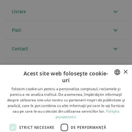
Livrare
Plati
Contact
×
Termeni si conditii
Acest site web folosește cookie-
uri
Despre noi
POLISH
Folosim cookie-uri pentru a personaliza conținutul, reclamele și
Livrare
pentru a ne analiza traficul. De asemenea, împărtășim informații
BULGARIAN
despre utilizarea site-ului nostru cu partenerii noștri de publicitate și
Retururi si reclamatii
analiză, care le pot combina cu alte informații pe care le-ați furnizat
CZECH
sau pe care le-au colectat din utilizarea serviciilor lor.
Polityka
Plati
prywatności
FRENCH
Contact
STRICT NECESARE
DE PERFORMANȚĂ
SPANISH