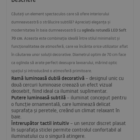
Căutați un element spectaculos care să ofere interiorului
dumneavoastră o strălucire subtilă? Apreciați eleganța și
oglinda rotundă
LED
Soft
modernitatea în baia dumneavoastră cu
70 cm
. Aceasta este combinația ideală între stilul minimalist și
funcționalitatea de atmosferă, care va încânta orice utilizator aflat
în căutarea unor soluții decorative. Diametrul optim de 70 cm face
ca oglinda să arate perfect deasupra lavoarului, mărind optic
spațiul și introducând o atmosferă primitoare.
Ramă luminoasă dublă decorativă
– designul unic cu
două cercuri luminoase creează un efect vizual
deosebit, fiind ideal ca iluminat suplimentar.
Putere luminoasă subtilă
– iluminat conceput pentru
o funcție ornamentală, care luminează delicat
suprafața și peretele, creând un climat relaxant în
baie.
Întrerupător tactil intuitiv
– un senzor discret plasat
în suprafața sticlei permite controlul confortabil al
iluminatului cu o singură atingere.