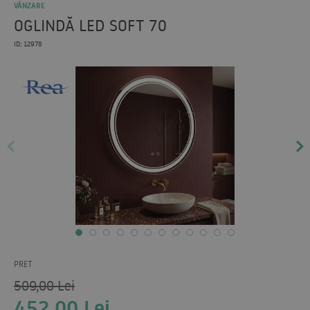
VÂNZARE
OGLINDĂ LED SOFT 70
ID: 12978
PRET
509,00
Lei
452,00
Lei