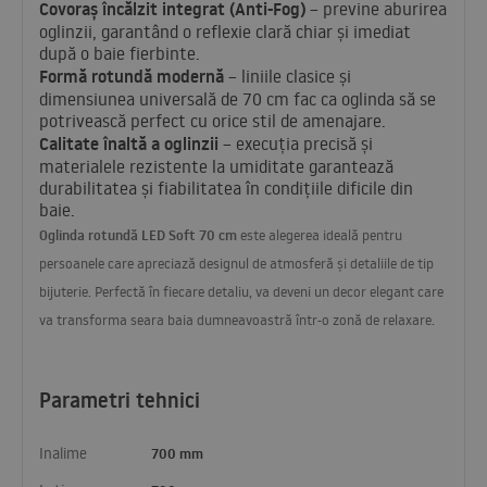
Covoraș încălzit integrat (Anti-Fog)
– previne aburirea
oglinzii, garantând o reflexie clară chiar și imediat
după o baie fierbinte.
Formă rotundă modernă
– liniile clasice și
dimensiunea universală de 70 cm fac ca oglinda să se
potrivească perfect cu orice stil de amenajare.
Calitate înaltă a oglinzii
– execuția precisă și
materialele rezistente la umiditate garantează
durabilitatea și fiabilitatea în condițiile dificile din
baie.
Oglinda rotundă
LED
Soft 70 cm
este alegerea ideală pentru
persoanele care apreciază designul de atmosferă și detaliile de tip
bijuterie. Perfectă în fiecare detaliu, va deveni un decor elegant care
va transforma seara baia dumneavoastră într-o zonă de relaxare.
Parametri tehnici
Inalime
700 mm