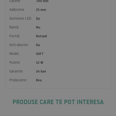
Latime
700 mm
Adâncime
25 mm
Iluminare LED:
Da
Ramă:
Nu
Formă:
Rotund
Anti-aburire:
Da
Model:
SOFT
Putere
12 W
Garantie:
24 luni
Producator:
Rea
PRODUSE CARE TE POT INTERESA