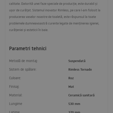
calitate. Datorită unei faze speciale de producție, este durabil și
ușor de curățat. Sistemul inovator Rimless, pe care l-am folosit la
producerea vaselor noastre de toaletă, este răspunsul la toate
problemele dumneavoastră curente legate de menținerea igienei,
curățeniei și esteticii în baie.
Parametri tehnici
Metodă de montaj:
Suspendată
Sistem de spălare:
Rimless Tornado
Culoare:
Roz
Finisaj:
Mat
Material:
Ceramică sanitară
Lungime
530 mm
Latime
370 mm