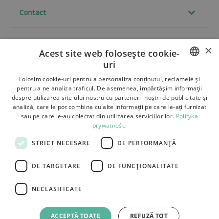
Contact
×
Termeni si conditii
Acest site web folosește cookie-
uri
Despre noi
POLISH
Folosim cookie-uri pentru a personaliza conținutul, reclamele și
Livrare
pentru a ne analiza traficul. De asemenea, împărtășim informații
BULGARIAN
despre utilizarea site-ului nostru cu partenerii noștri de publicitate și
Retururi si reclamatii
analiză, care le pot combina cu alte informații pe care le-ați furnizat
CZECH
sau pe care le-au colectat din utilizarea serviciilor lor.
Polityka
Plati
prywatności
FRENCH
Contact
STRICT NECESARE
DE PERFORMANȚĂ
SPANISH
ITALIAN
DE TARGETARE
DE FUNCŢIONALITATE
LITHUANIAN
NECLASIFICATE
GERMAN
Tutumi.pl
– Toate drepturile rezervate
ROMANIAN
e-commerce platform by:
ACCEPTĂ TOATE
REFUZĂ TOT