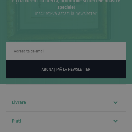
Fiți la curent cu oferta, promoțiile și ofertele noastre
speciale!
Înscrieți-vă astăzi la newsletter!
ABONAȚI-VĂ LA NEWSLETTER
Livrare
Plati